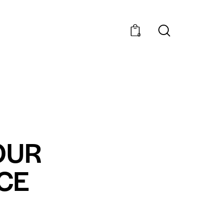
0
OUR
CE