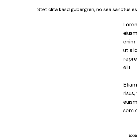
Stet clita kasd gubergren, no sea sanctus es
Lorem
eiusm
enim 
ut al
repre
elit.
Etiam
risus
euism
sem e
appa