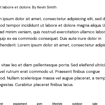
t labore et dolore. By
Kevin Smith
 ipsum dolor sit amet, consectetur adipisicing elit, sed 
od tempor incididunt ut labore et dolore magna aliqua. U
ad minim veniam, quis nostrud exercitation ullamco labori
iquip ex ea commodo consequat. Duis aute irure dolor in
henderit. Lorem ipsum dolor sit amet, consectetur adipi
 vitae leo et diam pellentesque porta. Sed eleifend ultric
, vel rutrum erat commodo ut. Praesent finibus congue
od. Nullam scelerisque massa vel augue placerat, a tem
gestas. Curabitur placerat finibus lacus.
rel
equipment
gym
lifestyle
outdoor
sale